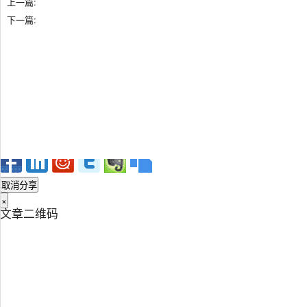
关闭
上一篇:
下一篇:
×
分享，让知识传承更久远
取消分享
×
文章二维码