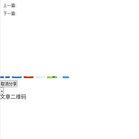
关闭
上一篇:
下一篇:
×
分享，让知识传承更久远
取消分享
×
文章二维码