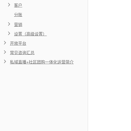
关闭
客户
分账
×
分享，让知识传承更久远
营销
设置（高级设置）
开放平台
常见咨询汇总
取消分享
×
私域直播+社区团购一体化运营简介
文章二维码