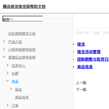
×
思维导图备注
爆品接龙接龙版帮助文档
首页
浏览
5461
扫码
202
社区团购模式介绍
产品介绍
接龙
小程序端使用说明
接龙活动管理
管理后台使用说明
团购期数与取货日
应用中心
商品信息
社群
商品
上一篇:
接龙
下一篇:
商品信息
订单