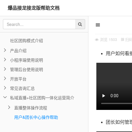
爆品接龙接龙版帮助文档
浏览
1503
扫
社区团购模式介绍
产品介绍
用户如何看播
小程序端使用说明
管理后台使用说明
开放平台
常见咨询汇总
私域直播+社区团购一体化运营简介
直播整体操作流程
用户&团长中心操作帮助
团长如何管理