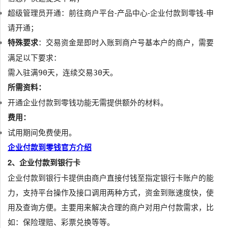
关闭
超级管理员开通：前往商户平台-产品中心-企业付款到零钱-申
请开通；
×
分享，让知识传承更久远
特殊要求
：交易资金是即时入账到商户号基本户的商户，需要
满足以下要求：
需入驻满90天，连续交易30天。
所需资料：
开通企业付款到零钱功能无需提供额外的材料。
费用：
试用期间免费使用。
取消分享
企业付款到零钱官方介绍
×
文章二维码
2、企业付款到银行卡
企业付款到银行卡提供由商户直接付钱至指定银行卡账户的能
力，支持平台操作及接口调用两种方式，资金到账速度快，使
用及查询方便。主要用来解决合理的商户对用户付款需求，比
如：保险理赔、彩票兑换等等。