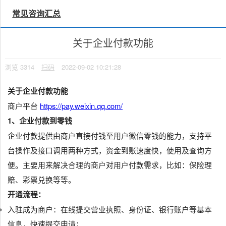
×
思维导图备注
常见咨询汇总
关于企业付款功能
浏览
3314
扫码
2022-09-02 10:21:28
关于企业付款功能
商户平台
https://pay.weixin.qq.com/
1、企业付款到零钱
企业付款提供由商户直接付钱至用户微信零钱的能力，支持平
台操作及接口调用两种方式，资金到账速度快，使用及查询方
便。主要用来解决合理的商户对用户付款需求，比如：保险理
赔、彩票兑换等等。
开通流程：
入驻成为商户：在线提交营业执照、身份证、银行账户等基本
信息，快速提交申请；