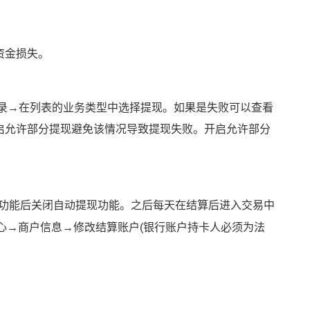
资金损失。
录→在列表的业务类型中选择提现。如果是失败可以查看
启允许部分提现避免该情况导致提现失败。开启允许部分
功能后关闭自动提现功能。之后每天在结算后进入交易中
中心→商户信息→修改结算账户(银行账户持卡人必须为法